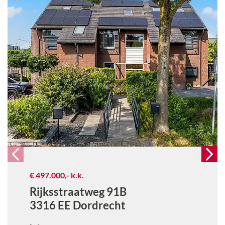
€ 497.000,-
k.k.
Rijksstraatweg 91B
3316 EE
Dordrecht