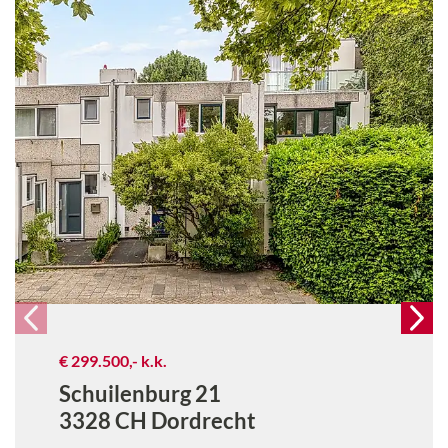
€ 299.500,-
k.k.
Schuilenburg 21
3328 CH
Dordrecht