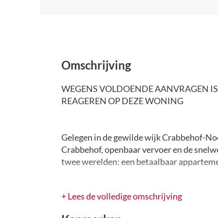
Omschrijving
WEGENS VOLDOENDE AANVRAGEN IS H
REAGEREN OP DEZE WONING
Gelegen in de gewilde wijk Crabbehof-No
Crabbehof, openbaar vervoer en de snelwe
twee werelden: een betaalbaar apparteme
Deze frisse, 4 kamer maisonnettewoning u
+ Lees de volledige omschrijving
slaapkamers, ideaal voor stellen die thuis
kamer hebben voor hun hobby’s of logés. H