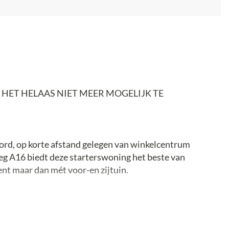
ET HELAAS NIET MEER MOGELIJK TE
ord, op korte afstand gelegen van winkelcentrum
g A16 biedt deze starterswoning het beste van
nt maar dan mét voor-en zijtuin.
it 1968 springt meteen in het oog met drie royale
 willen werken of starters die graag een extra
et grote voordeel hier: dankzij de indeling over