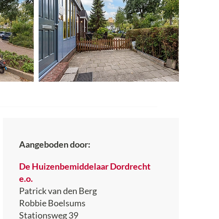
Aangeboden door:
De Huizenbemiddelaar Dordrecht
e.o.
Patrick van den Berg
Robbie Boelsums
Stationsweg 39