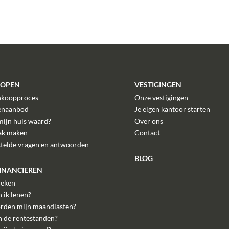
n
aldatum: 9 sep 2035
elegen op de eerste en tweede verdieping;
tie
l
en;
KOPEN
VESTIGINGEN
l
- p/mnd;
nkoopproces
Onze vestigingen
swol;
enaanbod
Je eigen kantoor starten
avanta, 2011, combi, gas
n 2024 nog onderhouden, eigendom);
mijn huis waard?
Over ons
d
ak maken
Contact
stelde vragen en antwoorden
BLOG
FINANCIEREN
eken
 ik lenen?
rden mijn maandlasten?
ederland (Voorheen VBO en Vastgoedpro).
n de rentestanden?