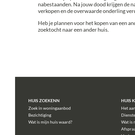
nabestaanden. Na jouw dood krijgen de n
verkopen en de overwaarde onderling ver
Heb je plannen voor het kopen van een an
zoektocht naar een ander huis.
HUIS ZOEKENN
HUIS 
Zoek in woningaanbod
Het aa
Bezichtiging
Dienst
Wat is mijn huis waard?
Wat is 
Afspra