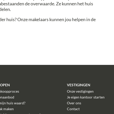
abestaanden de overwaarde. Ze kunnen het huis
delen.
der huis? Onze makelaars kunnen jou helpen in de
KOPEN
VESTIGINGEN
nkoopproces
Onze vestigingen
enaanbod
Je eigen kantoor starten
mijn huis waard?
Over ons
ak maken
Contact