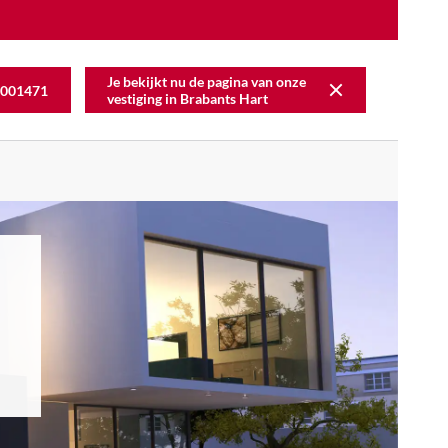
Je bekijkt nu de pagina van onze
001471
vestiging in
Brabants Hart