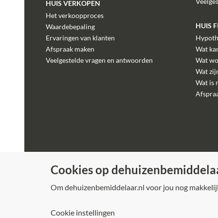
Veelge
HUIS VERKOPEN
Het verkoopproces
HUIS 
Waardebepaling
Ervaringen van klanten
Hypoth
Afspraak maken
Wat kan
Veelgestelde vragen en antwoorden
Wat wo
Wat zij
Wat is 
Afspra
Cookies op dehuizenbemiddelaa
Om dehuizenbemiddelaar.nl voor jou nog makkelijke
Cookie instellingen