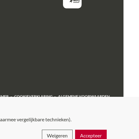
IMER
COOKIEVERKLARING
ALGEMENE VOORWAARDEN
aarmee vergelijkbare technieken).
Weigeren
Accepteer