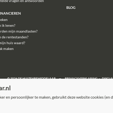
stelde vragen en antwoorden
BLOG
FINANCIEREN
eken
 ik lenen?
rden mijn maandlasten?
n de rentestanden?
mijn huis waard?
ak maken
©
2026
DE HUIZENBEMIDDELAAR
PRIVACYVERKLARING
DISCLA
r.nl
r en persoonlijker te maken, gebruikt deze website cookies (en d