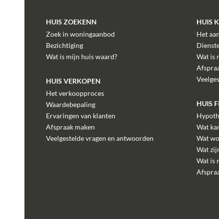
HUIS ZOEKENN
HUIS 
Zoek in woningaanbod
Het aa
Bezichtiging
Dienst
Wat is mijn huis waard?
Wat is 
Afspra
Veelge
HUIS VERKOPEN
Het verkoopproces
HUIS 
Waardebepaling
Ervaringen van klanten
Hypoth
Afspraak maken
Wat kan
Veelgestelde vragen en antwoorden
Wat wo
Wat zij
Wat is 
Afspra