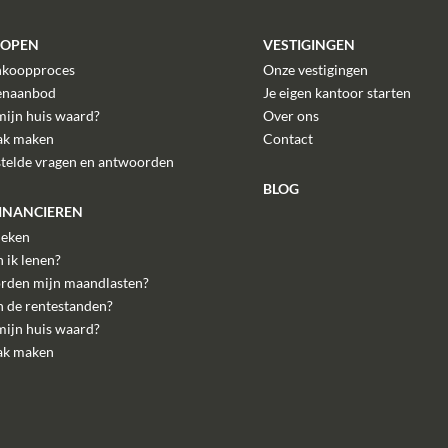
KOPEN
VESTIGINGEN
nkoopproces
Onze vestigingen
enaanbod
Je eigen kantoor starten
mijn huis waard?
Over ons
ak maken
Contact
stelde vragen en antwoorden
BLOG
FINANCIEREN
eken
 ik lenen?
rden mijn maandlasten?
n de rentestanden?
mijn huis waard?
ak maken