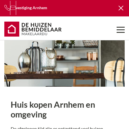
vestiging
Arnhem
Huis kopen
Arnhem en
omgeving
De afgelopen tijd zijn er ontzettend veel huizen