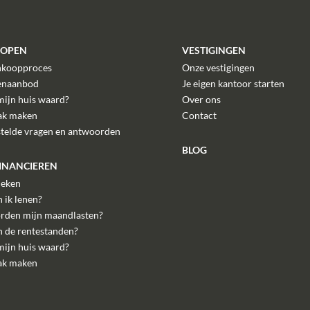
KOPEN
VESTIGINGEN
nkoopproces
Onze vestigingen
enaanbod
Je eigen kantoor starten
mijn huis waard?
Over ons
ak maken
Contact
stelde vragen en antwoorden
BLOG
FINANCIEREN
eken
 ik lenen?
rden mijn maandlasten?
n de rentestanden?
mijn huis waard?
ak maken