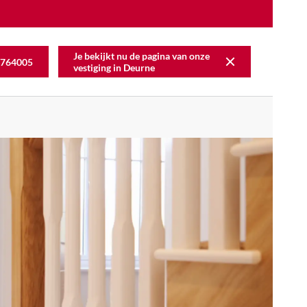
Je bekijkt nu de pagina van onze
764005
vestiging in
Deurne