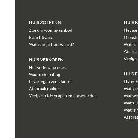
HUIS ZOEKENN
HUIS 
Zoek in woningaanbod
Het aa
Bezichtiging
Dienst
Wat is mijn huis waard?
Wat is 
Afspra
Veelge
HUIS VERKOPEN
Het verkoopproces
HUIS 
Waardebepaling
Ervaringen van klanten
Hypoth
Afspraak maken
Wat kan
Veelgestelde vragen en antwoorden
Wat wo
Wat zij
Wat is 
Afspra