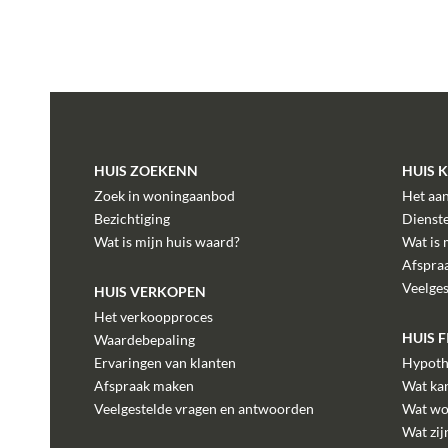
HUIS ZOEKENN
HUIS 
Zoek in woningaanbod
Het aa
Bezichtiging
Dienst
Wat is mijn huis waard?
Wat is 
Afspra
Veelge
HUIS VERKOPEN
Het verkoopproces
HUIS 
Waardebepaling
Ervaringen van klanten
Hypoth
Afspraak maken
Wat kan
Veelgestelde vragen en antwoorden
Wat wo
Wat zij