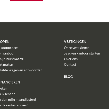
KOPEN
VESTIGINGEN
nkoopproces
Onze vestigingen
enaanbod
Je eigen kantoor starten
mijn huis waard?
Over ons
ak maken
Contact
stelde vragen en antwoorden
BLOG
FINANCIEREN
eken
 ik lenen?
rden mijn maandlasten?
n de rentestanden?