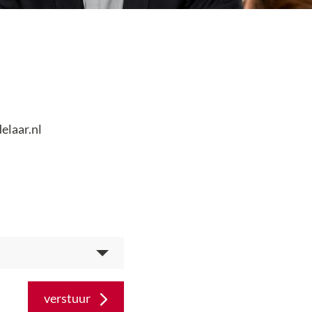
laar.nl
verstuur