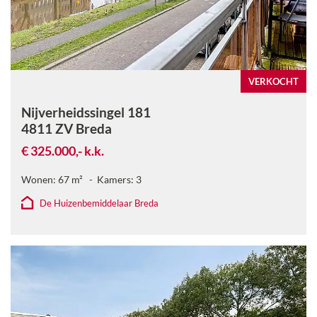
VERKOCHT
Nijverheidssingel 181
4811 ZV
Breda
€ 325.000,-
k.k.
Wonen:
67
m²
Kamers:
3
De Huizenbemiddelaar Breda