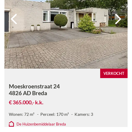
VERKOCHT
Moeskroenstraat 24
4826 AD
Breda
€ 365.000,-
k.k.
Wonen:
72
m²
Perceel:
170
m²
Kamers:
3
De Huizenbemiddelaar Breda