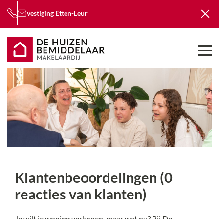
vestiging
Etten-Leur
Klantenbeoordelingen (
0
reacties van klanten
)
Je wilt je woning verkopen, maar wat nu? Bij De