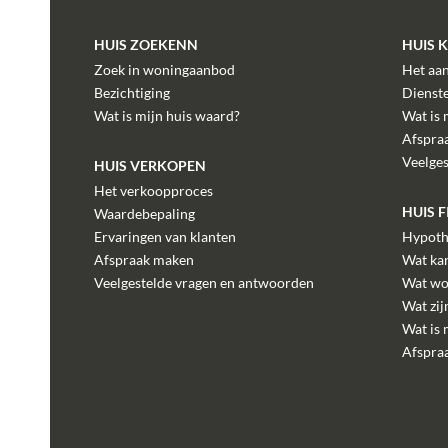
HUIS ZOEKENN
HUIS 
Zoek in woningaanbod
Het aa
Bezichtiging
Dienst
Wat is mijn huis waard?
Wat is 
Afspra
Veelge
HUIS VERKOPEN
Het verkoopproces
HUIS 
Waardebepaling
Ervaringen van klanten
Hypoth
Afspraak maken
Wat kan
Veelgestelde vragen en antwoorden
Wat wo
Wat zij
Wat is 
Afspra