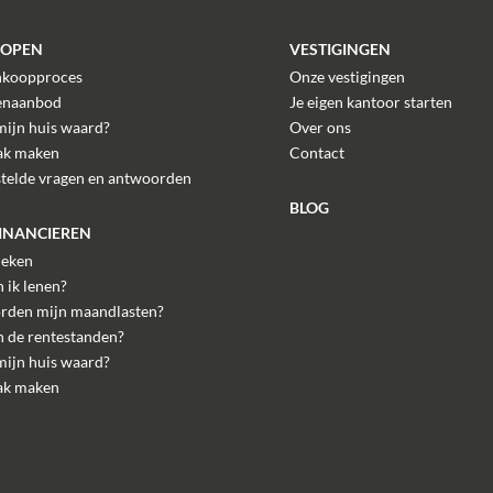
KOPEN
VESTIGINGEN
nkoopproces
Onze vestigingen
enaanbod
Je eigen kantoor starten
mijn huis waard?
Over ons
ak maken
Contact
stelde vragen en antwoorden
BLOG
FINANCIEREN
eken
 ik lenen?
rden mijn maandlasten?
n de rentestanden?
mijn huis waard?
ak maken