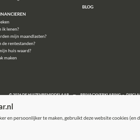
BLOG
FINANCIEREN
eken
 ik lenen?
rden mijn maandlasten?
n de rentestanden?
mijn huis waard?
ak maken
©
2026
DE HUIZENBEMIDDELAAR
PRIVACYVERKLARING
DISCLA
r.nl
r en persoonlijker te maken, gebruikt deze website cookies (en d