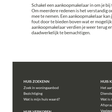
Schakel een aankoopmakelaar in om je bij 
Om meerdere redenen is het verstandig om
mee te nemen. Een aankoopmakelaar kan j
fout door te bieden boven wat er mogelijk
aankoopmakelaar verdien je weer terug en
daadwerkelijk te bemachtigen.
HUIS ZOEKENN
HUIS 
Zoek in woningaanbod
Het aa
Bezichtiging
Dienst
Wat is mijn huis waard?
Wat is 
Afspra
Veelge
HUIS VERKOPEN