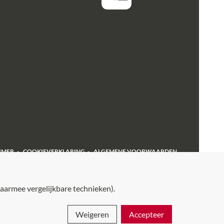
IMER
COOKIEVERKLARING
ALGEMENE VOORWAARDEN
aarmee vergelijkbare technieken).
Weigeren
Accepteer