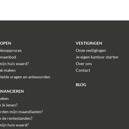
KOPEN
VESTIGINGEN
nkoopproces
Onze vestigingen
enaanbod
Je eigen kantoor starten
mijn huis waard?
Over ons
ak maken
Contact
stelde vragen en antwoorden
BLOG
FINANCIEREN
eken
 ik lenen?
rden mijn maandlasten?
n de rentestanden?
mijn huis waard?