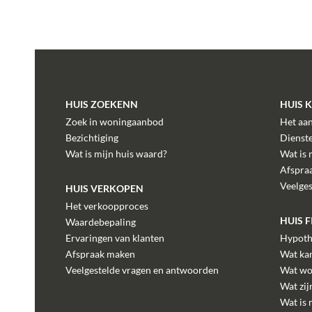
HUIS ZOEKENN
HUIS 
Zoek in woningaanbod
Het aa
Bezichtiging
Dienst
Wat is mijn huis waard?
Wat is 
Afspra
Veelge
HUIS VERKOPEN
Het verkoopproces
HUIS 
Waardebepaling
Ervaringen van klanten
Hypoth
Afspraak maken
Wat kan
Veelgestelde vragen en antwoorden
Wat wo
Wat zij
Wat is 