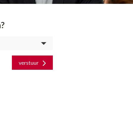
n?
verstuur