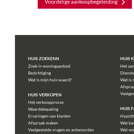
Voordelige aankoopbegeleiding
HUIS ZOEKENN
HUIS 
Zoek in woningaanbod
Het aa
Bezichtiging
Dienst
Wat is mijn huis waard?
Wat is 
Afspra
Veelge
HUIS VERKOPEN
Het verkoopproces
HUIS 
Waardebepaling
Ervaringen van klanten
Hypoth
Afspraak maken
Wat kan
Veelgestelde vragen en antwoorden
Wat wo