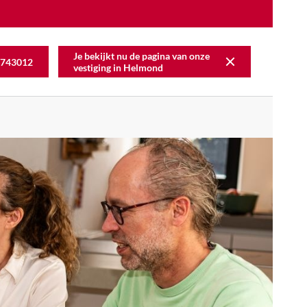
Je bekijkt nu de pagina van onze
743012
vestiging in
Helmond