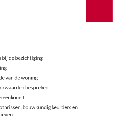
 bij de bezichtiging
ing
de van de woning
oorwaarden bespreken
vereenkomst
notarissen, bouwkundig keurders en
rieven