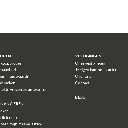
KOPEN
VESTIGINGEN
nkoopproces
Onze vestigingen
enaanbod
Je eigen kantoor starten
mijn huis waard?
Over ons
ak maken
Contact
stelde vragen en antwoorden
BLOG
FINANCIEREN
eken
 ik lenen?
rden mijn maandlasten?