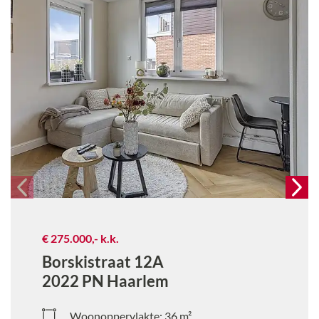
€ 275.000,-
k.k.
Borskistraat 12A
2022 PN
Haarlem
Woonoppervlakte:
36
m²