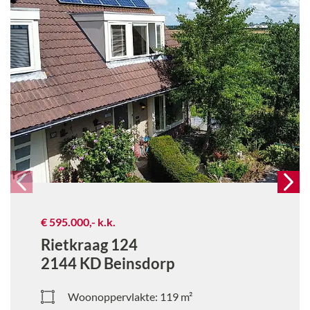
€ 595.000,-
k.k.
Rietkraag 124
2144 KD
Beinsdorp
Woonoppervlakte:
119
m²