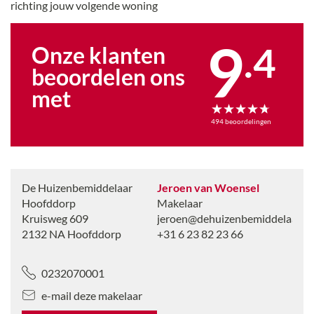
richting jouw volgende woning
9
.
4
Onze klanten
beoordelen ons
met
494
beoordelingen
De Huizenbemiddelaar
Jeroen van Woensel
Hoofddorp
Makelaar
Kruisweg 609
jeroen@dehuizenbemiddelaar.nl
2132 NA
Hoofddorp
+31 6 23 82 23 66
0232070001
e-mail deze makelaar