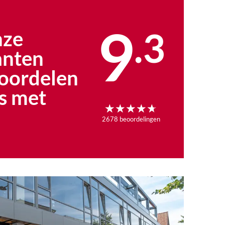
9
.
3
ze
anten
oordelen
s met
2678
beoordelingen