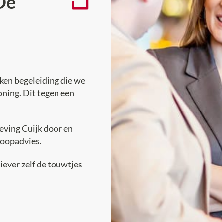
De
kken begeleiding die we
oning. Dit tegen een
ving Cuijk door en
koopadvies.
liever zelf de touwtjes