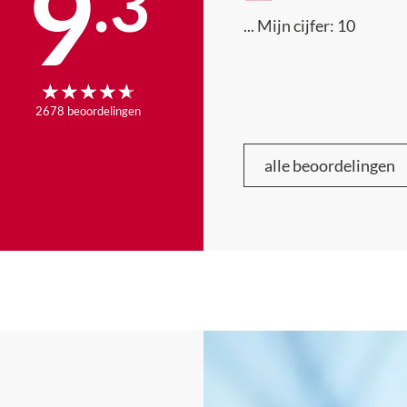
9
.
3
...
Mijn cijfer:
10
2678
beoordelingen
alle beoordelingen