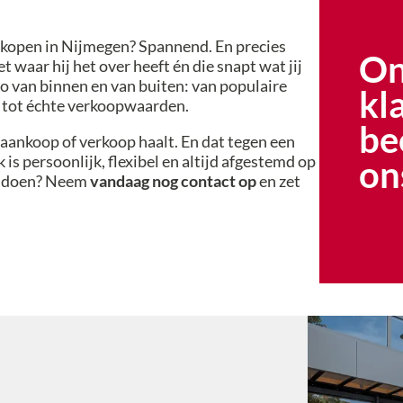
verkopen in Nijmegen? Spannend. En precies
On
t waar hij het over heeft én die snapt wat jij
o van binnen en van buiten: van populaire
kl
n tot échte verkoopwaarden.
be
 aankoop of verkoop haalt. En dat tegen een
is persoonlijk, flexibel en altijd afgestemd op
on
n doen? Neem
vandaag nog contact op
en zet