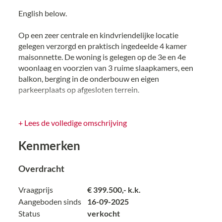
English below.
Op een zeer centrale en kindvriendelijke locatie
gelegen verzorgd en praktisch ingedeelde 4 kamer
maisonnette. De woning is gelegen op de 3e en 4e
woonlaag en voorzien van 3 ruime slaapkamers, een
balkon, berging in de onderbouw en eigen
parkeerplaats op afgesloten terrein.
In de nabije omgeving vind je diverse (basis)scholen en
een winkelcentrum. Goede bereikbaarheid d.m.v.
+ Lees de volledige omschrijving
openbaar vervoersvoorzieningen en uitvalswegen
Kenmerken
naar de A4 en A13.
Voor de exacte indeling en indicatieve maatvoering
Overdracht
verwijzen wij je graag naar de plattegronden.
Vraagprijs
€ 399.500,- k.k.
Indeling:
Aangeboden sinds
16-09-2025
Begane grond:
Status
verkocht
Via centrale hal met lift en/of trap naar de 2e