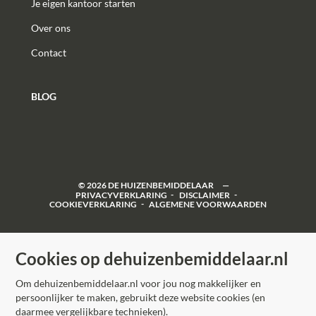
Je eigen kantoor starten
The information provided is of a general nature and is
merely an invitation to view the property or to enter
Over ons
into negotiations. Although this text and floor plan
have been compiled with care, we are not liable for any
Contact
inaccuracies. The applied measurement instructions
do not completely eliminate differences in
BLOG
measurement results, for example due to differences in
interpretation, rounding, or limitations in the
measurement process. No rights can be derived from
the content of this information.
©
2026
DE HUIZENBEMIDDELAAR
PRIVACYVERKLARING
DISCLAIMER
COOKIEVERKLARING
ALGEMENE VOORWAARDEN
Cookies op dehuizenbemiddelaar.nl
Om dehuizenbemiddelaar.nl voor jou nog makkelijker en
persoonlijker te maken, gebruikt deze website cookies (en
daarmee vergelijkbare technieken).