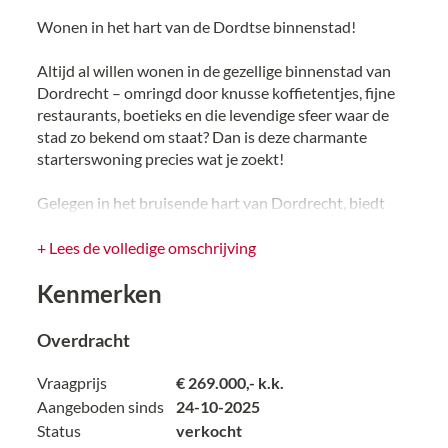
Wonen in het hart van de Dordtse binnenstad!
Altijd al willen wonen in de gezellige binnenstad van
Dordrecht – omringd door knusse koffietentjes, fijne
restaurants, boetieks en die levendige sfeer waar de
stad zo bekend om staat? Dan is deze charmante
starterswoning precies wat je zoekt!
Gelegen in het bruisende hart van Dordrecht, biedt
deze instapklare woning alles wat je nodig hebt. De
ruime woonkamer voelt direct warm en uitnodigend
+ Lees de volledige omschrijving
aan. De nette keuken is voorzien van moderne
Kenmerken
inbouwapparatuur en heeft een verhoogd plafond met
lichtstraat, waardoor er heerlijk veel daglicht
binnenvalt. Op de begane grond vind je tevens de
Overdracht
moderne badkamer.
Vraagprijs
€ 269.000,- k.k.
De eerste verdieping beschikt over een royale
Aangeboden sinds
24-10-2025
masterbedroom met dakkapel en een ruime overloop –
Status
verkocht
perfect als werkplek, logeerkamer of inloopkast. Via de