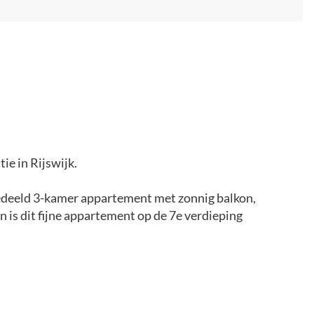
ie in Rijswijk.
ngedeeld 3-kamer appartement met zonnig balkon,
n is dit fijne appartement op de 7e verdieping
 locatie, met alle voorzieningen binnen
ik Ravesteijnplein, winkelcentrum "In de
Oud-Rijswijk), openbaar vervoer (NS-station