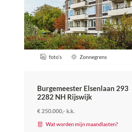
foto's
Zonnegrens
Burgemeester Elsenlaan 293
2282 NH
Rijswijk
€ 250.000,-
k.k.
Wat worden mijn maandlasten?