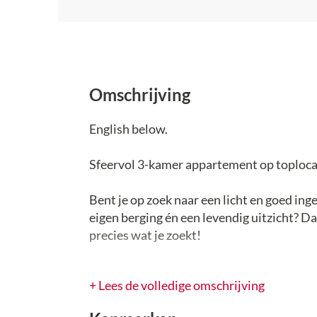
Omschrijving
English below.
Sfeervol 3-kamer appartement op toplocat
Bent je op zoek naar een licht en goed i
eigen berging én een levendig uitzicht? Da
precies wat je zoekt!
Gelegen op een rustige maar zeer centrale
+ Lees de volledige omschrijving
handbereik: supermarkten, winkels (Hendr
Boogaard" en het charmante centrum van 