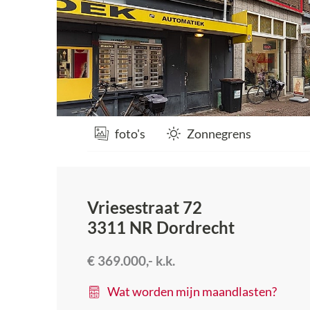
foto's
Zonnegrens
Vriesestraat 72
3311 NR
Dordrecht
€ 369.000,-
k.k.
Wat worden mijn maandlasten?