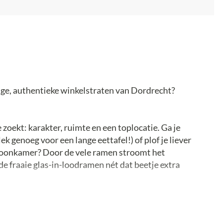
llige, authentieke winkelstraten van Dordrecht?
 zoekt: karakter, ruimte en een toplocatie. Ga je
k genoeg voor een lange eettafel!) of plof je liever
e woonkamer? Door de vele ramen stroomt het
 de fraaie glas-in-loodramen nét dat beetje extra
deeld over twee ruime verdiepingen, zijn er
nt naar eigen inzicht in te delen. Verder biedt