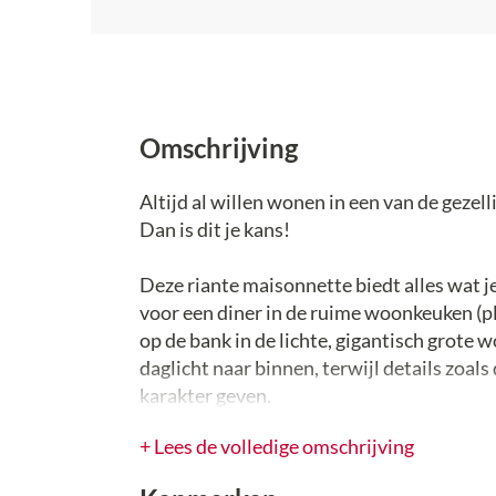
Omschrijving
Altijd al willen wonen in een van de geze
Dan is dit je kans!
Deze riante maisonnette biedt alles wat je
voor een diner in de ruime woonkeuken (ple
op de bank in de lichte, gigantisch grot
daglicht naar binnen, terwijl details zoals
karakter geven.
+ Lees de volledige omschrijving
Met meer dan 100 m² aan woonplezier, ver
voldoende mogelijkheden om dit apparteme