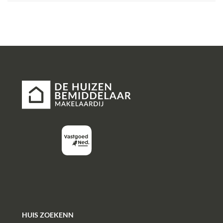
Deze informatie is met de nodige zorg vastgesteld. Aan
deze gegevens kunnen echter geen rechten worden
ontleend, alle aansprakelijkheid van De
Huizenbemiddelaar Dordrecht en Papendrecht is
derhalve uitgesloten. Voorts zijn wijzigingen
voorbehouden.
HUIS ZOEKENN