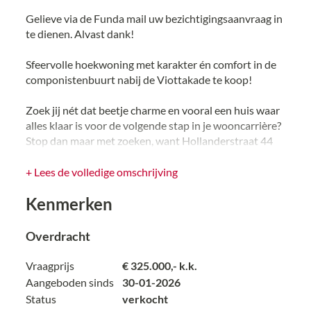
Gelieve via de Funda mail uw bezichtigingsaanvraag in
te dienen. Alvast dank!
Sfeervolle hoekwoning met karakter én comfort in de
componistenbuurt nabij de Viottakade te koop!
Zoek jij nét dat beetje charme en vooral een huis waar
alles klaar is voor de volgende stap in je wooncarrière?
Stop dan maar met zoeken, want Hollanderstraat 44
zou weleens precies kunnen zijn wat je zoekt. Dit
heerlijk lichte en goed onderhouden hoekhuis –
+ Lees de volledige omschrijving
officieel een eindwoning – heeft die heerlijke jaren ’30
Kenmerken
vibe. Pak een kop koffie (of iets sterkers, waarom niet?)
en lees gauw verder.
Hoekwonen betekent vrij geen directe buren aan één
Overdracht
kant. De woning aan de Hollanderstraat staat
bovendien in de geliefde omgeving van de Viottakade.
Vraagprijs
€ 325.000,- k.k.
Bekend om haar groene omgeving, vriendelijke dorpse
Aangeboden sinds
30-01-2026
sfeer en alle voorzieningen binnen loopafstand. Ideaal
Status
verkocht
als je wilt doorstromen uit een appartement of