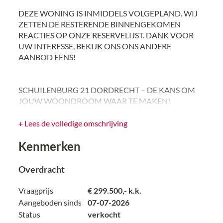
DEZE WONING IS INMIDDELS VOLGEPLAND. WIJ
ZETTEN DE RESTERENDE BINNENGEKOMEN
REACTIES OP ONZE RESERVELIJST. DANK VOOR
UW INTERESSE, BEKIJK ONS ONS ANDERE
AANBOD EENS!
SCHUILENBURG 21 DORDRECHT – DE KANS OM
JOUW WOONDROOM WAAR TE MAKEN!
Sommige woningen zijn instapklaar. Andere woningen
+ Lees de volledige omschrijving
bieden iets veel waardevollers: de kans om er écht je
Kenmerken
eigen thuis van te maken. Schuilenburg 21 is zo'n
woning. Gelegen in het geliefde Sterrenburg III staat
deze ruime eengezinswoning met drie slaapkamers,
Overdracht
een moderne badkamer, een vernieuwd toilet en een
fijne achtertuin met ruime berging. Een ideale woning
Vraagprijs
€ 299.500,- k.k.
voor starters en jonge gezinnen die de stap willen
Aangeboden sinds
07-07-2026
maken naar een betaalbare koopwoning in een
Status
verkocht
prettige woonomgeving. Daarnaast heeft deze woning