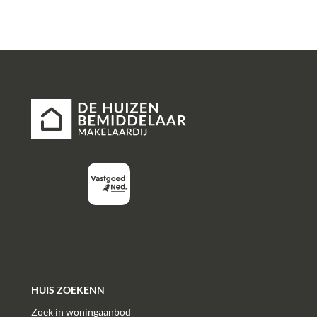
interpretatieverschillen, afrondingen of beperkingen
bij het uitvoeren van de meting.
Alle verstrekte informatie moet beschouwd worden
als een uitnodiging tot het doen van een bod of om in
onderhandeling te treden. Er kunnen geen rechten
worden ontleend aan deze woninginformatie.
HUIS ZOEKENN
Zoek in woningaanbod