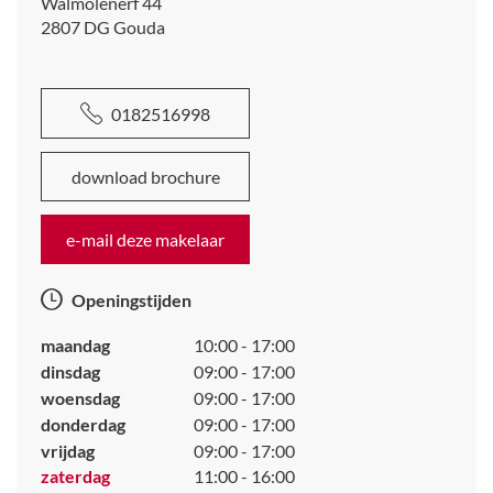
De badkamer is beperkt in omvang.
Walmolenerf 44
2807 DG
Gouda
Tweede verdieping
De tweede verdieping biedt ruimte en mogelijkheden.
0182516998
Hier zijn mogelijk 2 slaapkamers te realiseren.
2 dakramen maken de zolder lichtrijk.
download brochure
Mede dankzij de aanwezige bergruimte is deze
e-mail deze makelaar
verdieping uitstekend geschikt als slaapverdieping,
werkruimte of hobbyruimte.
Openingstijden
Tuin
maandag
10:00 - 17:00
De achtertuin biedt een fijne combinatie van groen en
dinsdag
09:00 - 17:00
bestrating.
woensdag
09:00 - 17:00
Tevens zijn er een houten bergingen aanwezig voor
donderdag
09:00 - 17:00
extra opslag en is de tuin bereikbaar via een achterom.
vrijdag
09:00 - 17:00
zaterdag
11:00 - 16:00