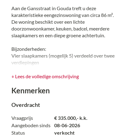
Aan de Gansstraat in Gouda treft u deze
karakteristieke eengezinswoning van circa 86 m².
De woning beschikt over een lichte
doorzonwoonkamer, keuken, badcel, meerdere
slaapkamers en een diepe groene achtertuin.
Bijzonderheden:
Vier slaapkamers (mogelijk 5) verdeeld over twee
verdiepingen
Eenvoudige keuken en eenvoudige badkamer
Doorzonwoonkamer met veel lichtinval
+ Lees de volledige omschrijving
Diepe achtertuin met meerdere bergingen
Kenmerken
Verwarming middels gaskachel(s)
Funderingsrapport van 2020 aanwezig
De woning dient gemoderniseerd te worden
Overdracht
Enkele kenmerken:
Vraagprijs
€ 335.000,- k.k.
Gebruiksoppervlakte wonen: 86.8 m2
Aangeboden sinds
08-06-2026
Gebouw gebonden buitenruimte (balkon) 5,60 m2
Status
verkocht
Externe bergruimte ( 3 houten bergingen) 22,8 m2