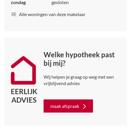
zondag
gesloten
• Kindvriendelijke ligging nabij scholen, speeltuinen en
sportfaciliteiten
Alle woningen van deze makelaar
• Tuin op het zuidoosten met nieuwe
schuur/loungeruimte
• Mogelijkheid tot 5 slaapkamers
Deze woning combineert comfort, luxe en
duurzaamheid op een ideale locatie. Maak snel een
Welke hypotheek past
afspraak voor een bezichtiging en laat je verrassen
bij mij?
door de kwaliteit en sfeer van deze instapklare
gezinswoning!
Wij helpen je graag op weg met een
vrijblijvend advies
EERLIJK
ADVIES
maak afspraak