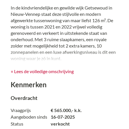
In de kindvriendelijke en gewilde wijk Getsewoud in
Nieuw-Vennep staat deze stijlvolle en modern
afgewerkte tussenwoning van maar liefst 126 m². De
woning is tussen 2021 en 2022 vrijwel volledig
gerenoveerd en verkeert in uitstekende staat van
onderhoud. Met 3 ruime slaapkamers, een royale
zolder met mogelijkheid tot 2 extra kamers, 10
zonnepanelen en een luxe afwerkingsniveau is dit een
woning waar je zó in kunt.
De omgeving is ideaal voor jonge gezinnen: volop
+ Lees de volledige omschrijving
parkeerplekken, meerdere speelpleintjes, en scholen
Kenmerken
en sportverenigingen bevinden zich op loopafstand.
Indeling:
Overdracht
Begane grond
Vraagprijs
€ 565.000,- k.k.
Bij binnenkomst tref je een nette entree met
Aangeboden sinds
16-07-2025
meterkast, moderne toiletruimte en een prachtige
Status
verkocht
industriële taatsdeur met glas die toegang geeft tot de