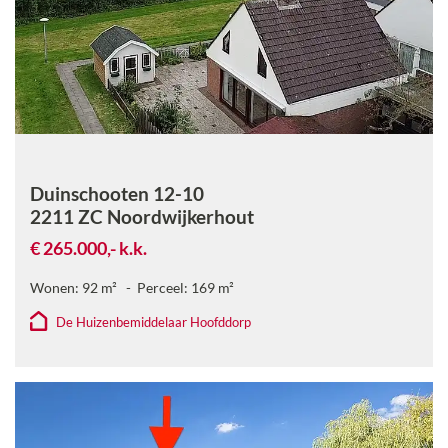
Duinschooten 12-10
2211 ZC
Noordwijkerhout
€ 265.000,-
k.k.
Wonen:
92
m²
Perceel:
169
m²
De Huizenbemiddelaar Hoofddorp