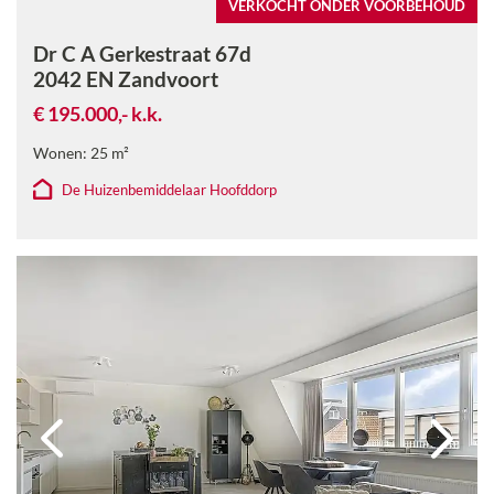
VERKOCHT ONDER VOORBEHOUD
Dr C A Gerkestraat 67d
2042 EN
Zandvoort
€ 195.000,-
k.k.
Wonen:
25
m²
De Huizenbemiddelaar Hoofddorp