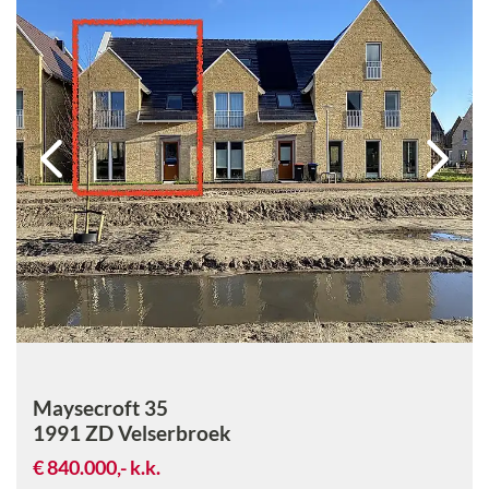
Maysecroft 35
1991 ZD
Velserbroek
€ 840.000,-
k.k.