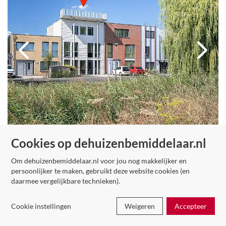
Cookies op dehuizenbemiddelaar.nl
Om dehuizenbemiddelaar.nl voor jou nog makkelijker en
Mosselplaat 56
persoonlijker te maken, gebruikt deze website cookies (en
2134 WG
Hoofddorp
daarmee vergelijkbare technieken).
€ 695.000,-
k.k.
Cookie instellingen
Weigeren
Accepteer
90
woningen
Wonen:
183
m²
Perceel:
187
m²