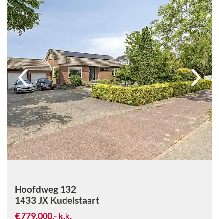
Hoofdweg 132
1433 JX
Kudelstaart
€ 779.000,-
k.k.