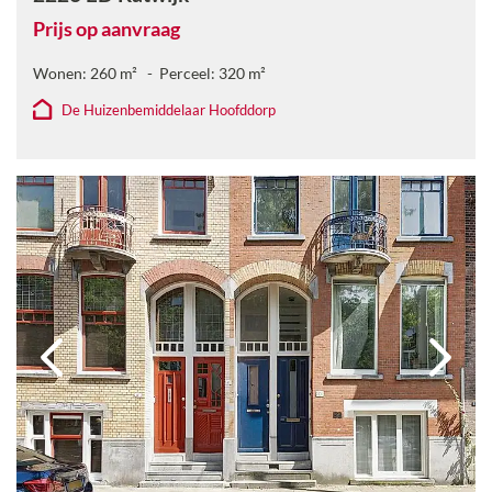
Prijs op aanvraag
Wonen:
260
m²
Perceel:
320
m²
De Huizenbemiddelaar Hoofddorp