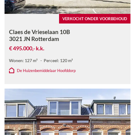
VERKOCHT ONDER VOORBEHOUD
Claes de Vrieselaan 10B
3021 JN
Rotterdam
€ 495.000,-
k.k.
Wonen:
127
m²
Perceel:
120
m²
De Huizenbemiddelaar Hoofddorp