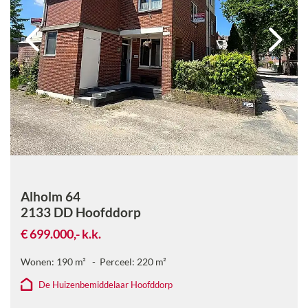
Alholm 64
2133 DD
Hoofddorp
€ 699.000,-
k.k.
Wonen:
190
m²
Perceel:
220
m²
De Huizenbemiddelaar Hoofddorp