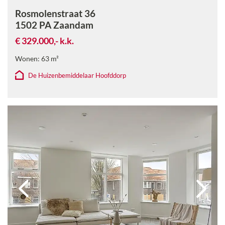
Rosmolenstraat 36
1502 PA
Zaandam
€ 329.000,-
k.k.
Wonen:
63
m²
De Huizenbemiddelaar Hoofddorp