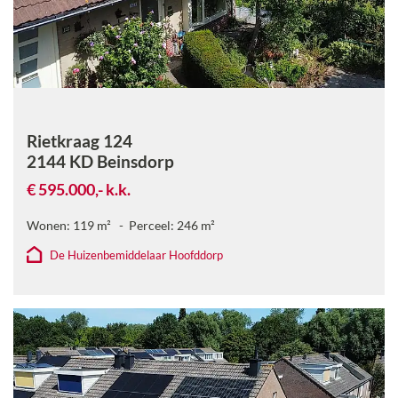
Rietkraag 124
2144 KD
Beinsdorp
€ 595.000,-
k.k.
Wonen:
119
m²
Perceel:
246
m²
De Huizenbemiddelaar Hoofddorp