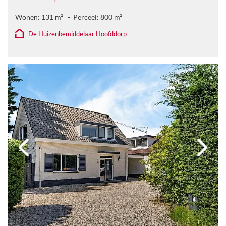
Wonen:
131
m²
Perceel:
800
m²
De Huizenbemiddelaar Hoofddorp