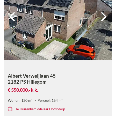
Albert Verweijlaan 45
2182 PS
Hillegom
€ 550.000,-
k.k.
Wonen:
120
m²
Perceel:
164
m²
De Huizenbemiddelaar Hoofddorp