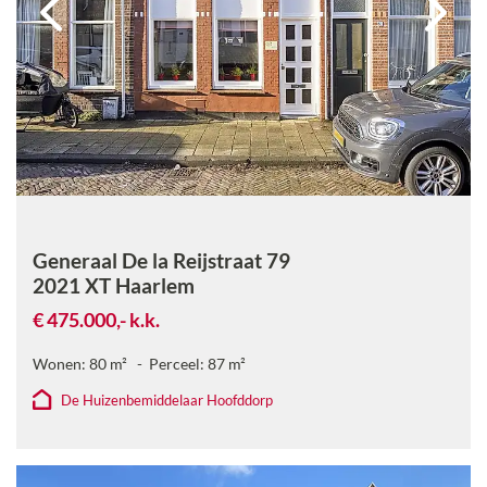
Generaal De la Reijstraat 79
2021 XT
Haarlem
€ 475.000,-
k.k.
Wonen:
80
m²
Perceel:
87
m²
De Huizenbemiddelaar Hoofddorp