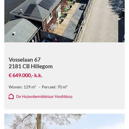
Vosselaan 67
2181 CB
Hillegom
€ 649.000,-
k.k.
Wonen:
129
m²
Perceel:
70
m²
De Huizenbemiddelaar Hoofddorp