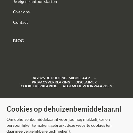
Je eigen kantoor starten
---
Over ons
Kom het zelf ervaren!
Met een unieke ligging aan het groen, veel
Contact
binnenruimte én een sfeervolle tuin is dit een woning
die je niet snel weer tegenkomt.
BLOG
Maak snel een afspraak voor een bezichtiging en laat je
verrassen door de ruimte en sfeer van de
Swidbertstraat 18 in Waalre.
--------------------------------------------------------------
©
2026
DE HUIZENBEMIDDELAAR
--------------------------------------------------------------
PRIVACYVERKLARING
DISCLAIMER
COOKIEVERKLARING
ALGEMENE VOORWAARDEN
------------------------------
ENGLISH
Cookies op dehuizenbemiddelaar.nl
Spacious extended corner house with generous
Om dehuizenbemiddelaar.nl voor jou nog makkelijker en
garden, large storage shed and unobstructed view of a
persoonlijker te maken, gebruikt deze website cookies (en
green communal area
daarmee vergelijkbare technieken).