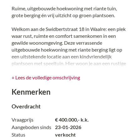
Ruime, uitgebouwde hoekwoning met riante tuin,
grote berging én vrij uitzicht op groen plantsoen.
Welkom aan de Swidbertstraat 18 in Waalre: een plek
waar rust, ruimte en comfort samenkomen in een
gewilde woonomgeving. Deze verrassende
uitgebouwde hoekwoning met riante berging ligt op
een uitstekende locatie aan een kindvriendelijk
plantsoen met speeltuin. Hier woon je aan een rustige
straat, met vrij uitzicht aan de voorzijde én een riante,
fraai aangelegde tuin aan de achterzijde.
+ Lees de volledige omschrijving
Kenmerken
---
Begane grond:
Overdracht
Via de recent vernieuwde, onderhoudsvriendelijke
Vraagprijs
€ 400.000,- k.k.
voortuin (2025) betreed je de woning. In de hal vind je
Aangeboden sinds
23-01-2026
direct een strak gerenoveerde trapopgang en een
Status
verkocht
moderne toiletruimte (2020) met vrijhangend toilet,