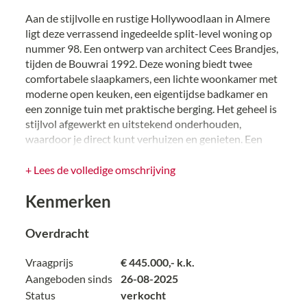
Aan de stijlvolle en rustige Hollywoodlaan in Almere
ligt deze verrassend ingedeelde split-level woning op
nummer 98. Een ontwerp van architect Cees Brandjes,
tijden de Bouwrai 1992. Deze woning biedt twee
comfortabele slaapkamers, een lichte woonkamer met
moderne open keuken, een eigentijdse badkamer en
een zonnige tuin met praktische berging. Het geheel is
stijlvol afgewerkt en uitstekend onderhouden,
waardoor je direct kunt verhuizen en genieten. Een
woning die zowel rust als comfort biedt, en absoluut
de moeite waard is om te komen bekijken.
+ Lees de volledige omschrijving
Kenmerken
In de directe omgeving tref je diverse voorzieningen
die het dagelijks leven extra prettig maken. Scholen en
sportclubs bevinden zich op korte afstand, waardoor
Overdracht
kinderen veilig en gemakkelijk hun weg vinden.
Supermarkten en winkels liggen in de buurt, zodat je
Vraagprijs
€ 445.000,- k.k.
nooit ver hoeft voor je dagelijkse boodschappen.
Aangeboden sinds
26-08-2025
Status
verkocht
Ook de bereikbaarheid is uitstekend: zowel per