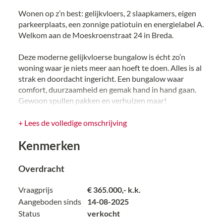
Wonen op z’n best: gelijkvloers, 2 slaapkamers, eigen
parkeerplaats, een zonnige patiotuin en energielabel A.
Welkom aan de Moeskroenstraat 24 in Breda.
Deze moderne gelijkvloerse bungalow is écht zo’n
woning waar je niets meer aan hoeft te doen. Alles is al
strak en doordacht ingericht. Een bungalow waar
comfort, duurzaamheid en gemak hand in hand gaan.
Gewoon spullen pakken en verhuizen maar!
Laten we alles voor je op een rij zetten:
+ Lees de volledige omschrijving
• Lichte, stijlvolle woonkamer met mooie vloeren en
Kenmerken
gladde wanden – alles netjes afgewerkt
• Een licht grijze open keuken met kookeiland en de
volgende apparaten: inductiekookplaat, koelkast,
Overdracht
vriezer, wasmachine, combimagnetron, vaatwasser,
ingebouwde koffiemachine en volop opbergruimte
Vraagprijs
€ 365.000,- k.k.
• Twee fijne slaapkamers met laminaatvloeren en strak
Aangeboden sinds
14-08-2025
gestukte wanden (kleine slaapkamer met
Status
verkocht
muurpanelen)