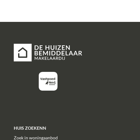
International School.
The renovated Kijkduin boulevard, the beach, and the
Madestein recreation area are also nearby. The
apartment is also easily accessible by public transport
and has excellent access to major roads.
For the exact layout and/or dimensions, please refer to
the floor plans behind the photo report.
Layout:
Enclosed entrance on the ground floor with mailboxes,
doorbell panel, access to the individual storage unit,
and elevator/stairs to the 4th floor.
Entrance with spacious hall, meter cupboard, built-in
closet, and access to the L-shaped living/dining room
with a built-in closet.
HUIS ZOEKENN
A modern, new kitchen at the front of the house
Zoek in woningaanbod