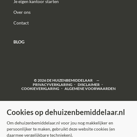
Je eigen kantoor starten
results, for example, due to differences in
interpretation, rounding, or limitations in the
Over ons
measurement process. No rights can be derived from
the content of this information.
Contact
The photos and floor plans are the property of De
BLOG
Huizenbemiddelaar Haaglanden.
©
2026
DE HUIZENBEMIDDELAAR
PRIVACYVERKLARING
DISCLAIMER
COOKIEVERKLARING
ALGEMENE VOORWAARDEN
Cookies op dehuizenbemiddelaar.nl
Om dehuizenbemiddelaar.nl voor jou nog makkelijker en
persoonlijker te maken, gebruikt deze website cookies (en
daarmee vergelijkbare technieken).