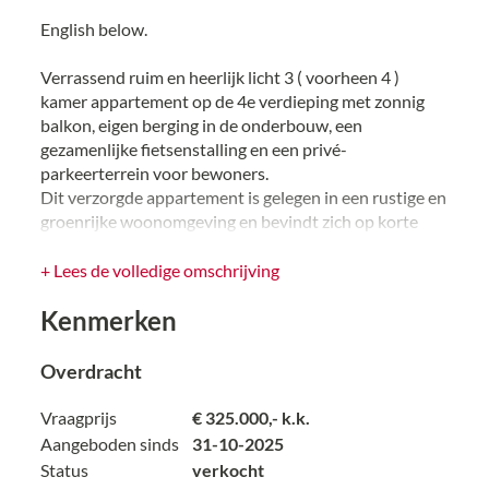
English below.
Verrassend ruim en heerlijk licht 3 ( voorheen 4 )
kamer appartement op de 4e verdieping met zonnig
balkon, eigen berging in de onderbouw, een
gezamenlijke fietsenstalling en een privé-
parkeerterrein voor bewoners.
Dit verzorgde appartement is gelegen in een rustige en
groenrijke woonomgeving en bevindt zich op korte
loopafstand van de winkelcentra Waldeck, Loosduinen
en de International School.
+ Lees de volledige omschrijving
De vernieuwde boulevard van Kijkduin, het strand en
Kenmerken
het recreatiegebied Madestein zijn eveneens nabij
gelegen. Tevens is de woning goed bereikbaar met het
openbaar vervoer en zijn de uitvalswegen prima aan te
Overdracht
rijden.
Vraagprijs
€ 325.000,- k.k.
Voor de exacte indeling en/of maatvoering verwijzen
Aangeboden sinds
31-10-2025
wij u graag door naar de plattegronden achter de
Status
verkocht
fotoreportage.