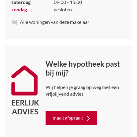
zaterdag
09:00 - 15:00
(Vastgoed Nederland) aankoopmakelaar mee. Uw
zondag
gesloten
eigen woning nog niet verkocht? Wij komen graag bij u
langs! Neem contact op voor een gratis
Alle woningen van deze makelaar
waardebepaling en een vrijblijvend adviesgesprek.
Deze informatie is met de nodige zorg vastgesteld. Aan
deze gegevens kunnen echter geen rechten worden
ontleend, alle aansprakelijkheid van De
Huizenbemiddelaar Dordrecht en Papendrecht is
derhalve uitgesloten. Voorts zijn wijzigingen
Welke hypotheek past
voorbehouden.
bij mij?
Wij helpen je graag op weg met een
vrijblijvend advies
EERLIJK
ADVIES
maak afspraak