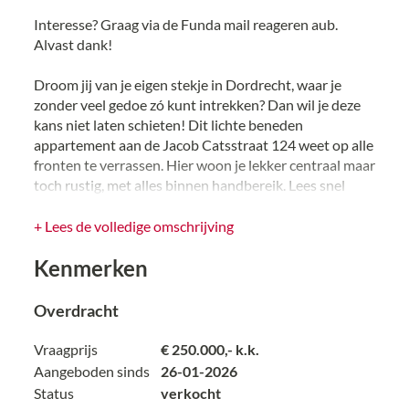
Interesse? Graag via de Funda mail reageren aub.
Alvast dank!
Droom jij van je eigen stekje in Dordrecht, waar je
zonder veel gedoe zó kunt intrekken? Dan wil je deze
kans niet laten schieten! Dit lichte beneden
appartement aan de Jacob Catsstraat 124 weet op alle
fronten te verrassen. Hier woon je lekker centraal maar
toch rustig, met alles binnen handbereik. Lees snel
verder, want dit huis heeft meer pluspunten dan je
denkt. Een heerlijk speels appartement, instapklaar,
+ Lees de volledige omschrijving
licht, gezellig en klaar om indruk te maken. Deze
Kenmerken
woning voelt meteen goed: een knusse, frisse
leefruimte waar de grote kunststof ramen (2019) het
zuidelijke zonnetje gretig binnen laten. Je loopt naar
Overdracht
binnen, hangt je jas op… en het voelt alsof je er al
woont.
Vraagprijs
€ 250.000,- k.k.
Aangeboden sinds
26-01-2026
Met energielabel C woon je bovendien verrassend
Status
verkocht
voordelig. De Remeha Avanta-combiketel uit 2019,