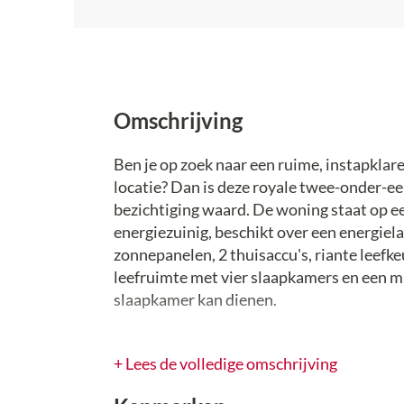
Omschrijving
Ben je op zoek naar een ruime, instapklar
locatie? Dan is deze royale twee-onder-e
bezichtiging waard. De woning staat op een
energiezuinig, beschikt over een energiel
zonnepanelen, 2 thuisaccu's, riante leefke
leefruimte met vier slaapkamers en een mu
slaapkamer kan dienen.
Begane grond
+ Lees de volledige omschrijving
Via de verzorgd aangelegde voortuin en d