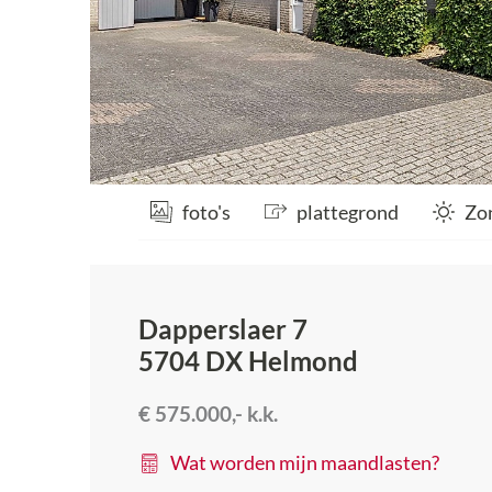
foto's
plattegrond
Zo
Dapperslaer 7
5704 DX
Helmond
€ 575.000,-
k.k.
Wat worden mijn maandlasten?