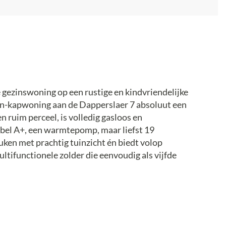
e gezinswoning op een rustige en kindvriendelijke
en-kapwoning aan de Dapperslaer 7 absoluut een
 ruim perceel, is volledig gasloos en
abel A+, een warmtepomp, maar liefst 19
uken met prachtig tuinzicht én biedt volop
ltifunctionele zolder die eenvoudig als vijfde
e ruime oprit met parkeergelegenheid voor