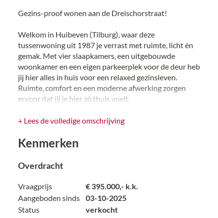
Gezins-proof wonen aan de Dreischorstraat!
Welkom in Huibeven (Tilburg), waar deze
tussenwoning uit 1987 je verrast met ruimte, licht én
gemak. Met vier slaapkamers, een uitgebouwde
woonkamer en een eigen parkeerplek voor de deur heb
jij hier alles in huis voor een relaxed gezinsleven.
Ruimte, comfort en een moderne afwerking zorgen
ervoor dat jij je hier zó thuis voelt.
Binnenkijken?
+ Lees de volledige omschrijving
Begane grond
Kenmerken
Je komt binnen via de voortuin waar je meteen je auto
kwijt kunt (ideaal voor elektrische rijders ⚡). Aan de
voorzijde ligt de moderne keuken met marmeren
Overdracht
werkblad en de volgende inbouwapparaten een
inductiekookplaat, koelkast, afzuigkap magnetron en
Vraagprijs
€ 395.000,- k.k.
oven.
Aangeboden sinds
03-10-2025
De uitgebouwde woonkamer is een echte blikvanger:
Status
verkocht
strak gestucte wanden, een mooie houten vloer,