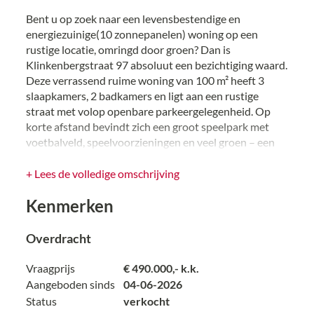
Bent u op zoek naar een levensbestendige en
energiezuinige(10 zonnepanelen) woning op een
rustige locatie, omringd door groen? Dan is
Klinkenbergstraat 97 absoluut een bezichtiging waard.
Deze verrassend ruime woning van 100 m² heeft 3
slaapkamers, 2 badkamers en ligt aan een rustige
straat met volop openbare parkeergelegenheid. Op
korte afstand bevindt zich een groot speelpark met
voetbalveld, speelvoorzieningen en veel groen – een
ideale omgeving voor zowel jong als oud.
+ Lees de volledige omschrijving
Indeling begane grond
Kenmerken
De onderhoudsvriendelijke voortuin biedt toegang tot
de berging en de entree van de woning. Vanuit de hal,
met meterkast en toiletruimte, bereikt u de ruime
Overdracht
woonkamer met open keuken. Over vrijwel de gehele
begane grond ligt een moderne lichtgrijze
Vraagprijs
€ 490.000,- k.k.
laminaatvloer, die zorgt voor een rustige en eigentijdse
Aangeboden sinds
04-06-2026
uitstraling.
Status
verkocht