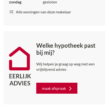
zondag
gesloten
Een veelzijdige woning met volop mogelijkheden,
gelegen op een fijne en rustige locatie. Hier combineert
Alle woningen van deze makelaar
u comfortabel wonen met ruimte, groen en flexibiliteit
voor de toekomst.
Welke hypotheek past
bij mij?
Wij helpen je graag op weg met een
vrijblijvend advies
EERLIJK
ADVIES
maak afspraak