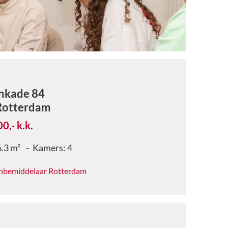
nkade 84
Rotterdam
00,-
k.k.
.3
m²
Kamers:
4
nbemiddelaar Rotterdam