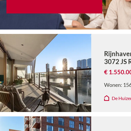
Rijnhave
3072 JS
€ 1.550.0
Wonen:
156
De Huize