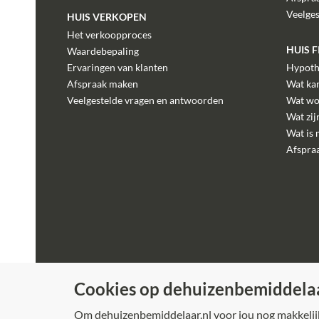
Veelge
HUIS VERKOPEN
Het verkoopproces
HUIS 
Waardebepaling
Ervaringen van klanten
Hypoth
Afspraak maken
Wat kan
Veelgestelde vragen en antwoorden
Wat wo
Wat zij
Wat is 
Afspra
Cookies op dehuizenbemiddelaa
Om dehuizenbemiddelaar.nl voor jou nog makkelijke