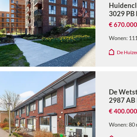
Huidencl
3029 PB
€ 670.000
Wonen:
11
De Huize
De Wetst
2987 AB
€ 400.000
Wonen:
80