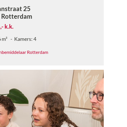
nstraat 25
W
Rotterdam
,-
k.k.
6
m²
Kamers:
4
nbemiddelaar Rotterdam