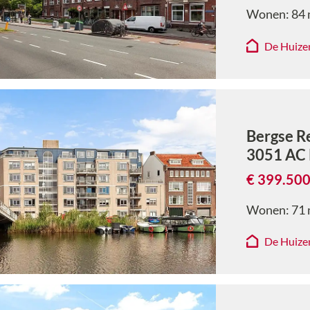
Wonen:
84
De Huize
Bergse R
3051 AC
€ 399.500
Wonen:
71
De Huize