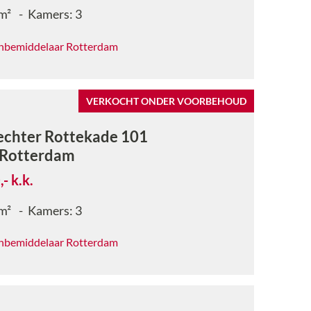
m²
Kamers:
3
nbemiddelaar Rotterdam
VERKOCHT ONDER VOORBEHOUD
echter Rottekade 101
Rotterdam
,-
k.k.
m²
Kamers:
3
nbemiddelaar Rotterdam