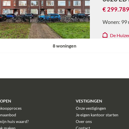
€ 299.789
Wonen:
99
De Huize
8
woningen
KOPEN
VESTIGINGEN
nkoopproces
Onze vestigingen
enaanbod
Je eigen kantoor starten
mijn huis waard?
Over ons
ak maken
Contact