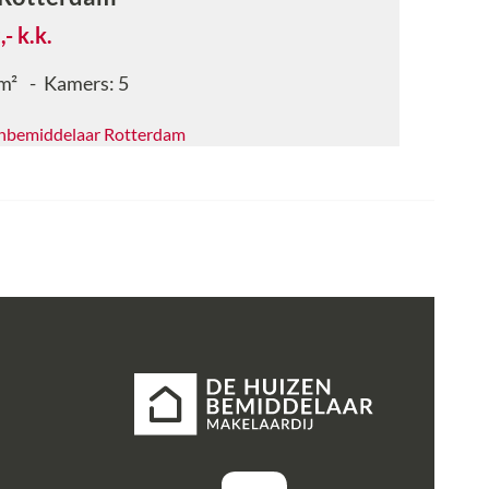
,-
k.k.
m²
Kamers:
5
nbemiddelaar Rotterdam