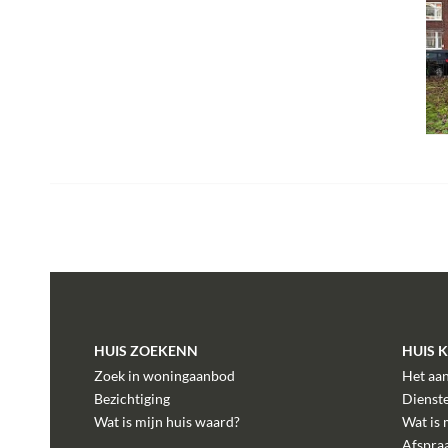
HUIS ZOEKENN
HUIS 
Zoek in woningaanbod
Het aa
Bezichtiging
Dienst
Wat is mijn huis waard?
Wat is 
Afspra