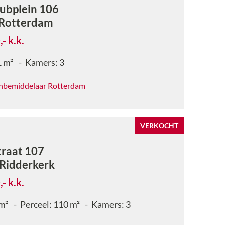
ubplein 106
Rotterdam
,-
k.k.
1
m²
Kamers:
3
nbemiddelaar Rotterdam
VERKOCHT
raat 107
Ridderkerk
,-
k.k.
m²
Perceel:
110
m²
Kamers:
3