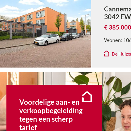
Cannema
3042 E
€ 385.000
Wonen:
10
De Huize
Voordelige aan- en
verkoopbegeleiding
tegen een scherp
tarief