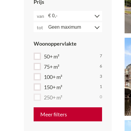
Prijs
van
tot
Woonoppervlakte
50+ m²
7
75+ m²
6
100+ m²
3
150+ m²
1
250+ m²
0
Meer
filters