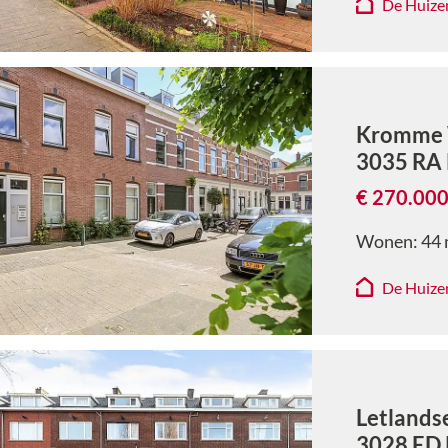
De Huize
Kromme 
3035 RA
€ 270.000
Wonen:
44
De Huize
Letlands
3028 ED