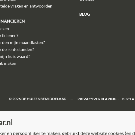
stelde vragen en antwoorden
BLOG
FINANCIEREN
eken
 ik lenen?
rden mijn maandlasten?
n de rentestanden?
mijn huis waard?
ak maken
©
2026
DE HUIZENBEMIDDELAAR
PRIVACYVERKLARING
DISCLA
r.nl
r en persoonlijker te maken, gebruikt deze website cookies (en d