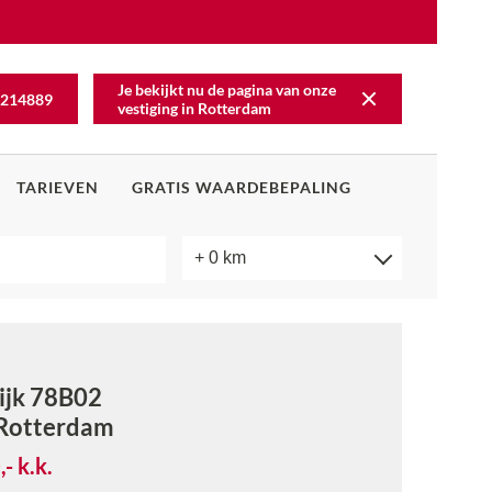
Je bekijkt nu de pagina van onze
214889
vestiging in
Rotterdam
TARIEVEN
GRATIS WAARDEBEPALING
ijk 78B02
Rotterdam
,-
k.k.